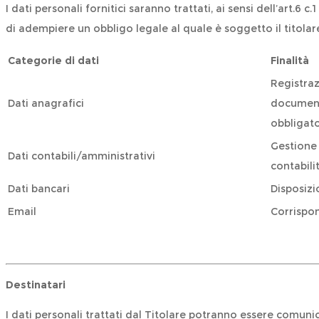
I dati personali fornitici saranno trattati, ai sensi dell’art.6 
di adempiere un obbligo legale al quale è soggetto il titolar
Categorie di dati
Finalit
à
Registraz
Dati anagrafici
documenti
obbligato
Gestione 
Dati contabili/amministrativi
contabili
Dati bancari
Disposizi
Email
Corrispo
Destinatari
I dati personali trattati dal Titolare potranno essere comunic