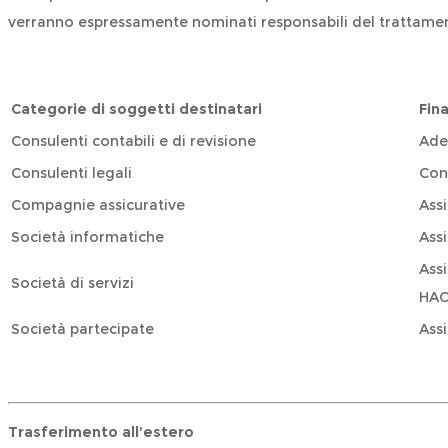
verranno espressamente nominati responsabili del trattame
Categorie di soggetti destinatari
Fina
Consulenti contabili e di revisione
Ade
Consulenti legali
Con
Compagnie assicurative
Ass
Società informatiche
Ass
Ass
Società di servizi
HACC
Società partecipate
Ass
Trasferimento all
’
estero