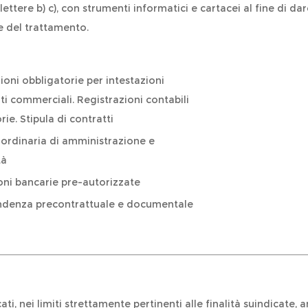
c.1 lettere b) c), con strumenti informatici e cartacei al fine di
e del trattamento.
ioni obbligatorie per intestazioni
 commerciali. Registrazioni contabili
rie. Stipula di contratti
ordinaria di amministrazione e
tà
oni bancarie pre-autorizzate
ndenza precontrattuale e documentale
ati, nei limiti strettamente pertinenti alle finalità suindicate