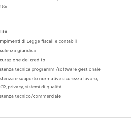
nto:
lit
à
mpimenti di Legge fiscali e contabili
sulenza giuridica
icurazione del credito
istenza tecnica programmi/software gestionale
istenza e supporto normative sicurezza lavoro,
P, privacy, sistemi di qualità
istenza tecnico/commerciale