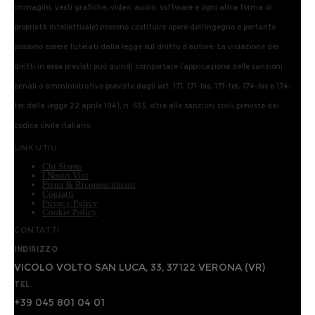
immagini, vesti grafiche, video, audio, software e ogni altra forma di
proprietà intellettuale) possono costituire opere dell’ingegno e pertanto
possono essere tutelati dalla legge sul diritto d’autore. La violazione dei
diritti in essa previsti può quindi comportare l’applicazione delle sanzioni
penali o amministrative previste dagli art. 171, 171-bis, 171-ter, 174-bis e 174-
ter della legge 22 aprile 1941, n. 633, oltre alle sanzioni civili previste dal
codice civile italiano.
LINK UTILI
Chi Siamo
I Nostri Vini
Premi & Riconoscimenti
Contatti
Privacy Policy
Cookie Policy
CONTATTI
INDIRIZZO
VICOLO VOLTO SAN LUCA, 33, 37122 VERONA (VR)
TEL.
+39 045 801 04 01